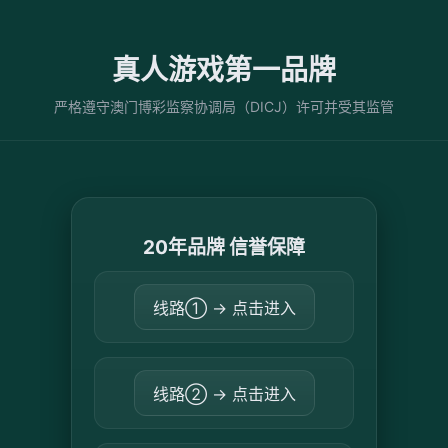
真人游戏第一品牌
严格遵守澳门博彩监察协调局（DICJ）许可并受其监管
20年品牌 信誉保障
线路① → 点击进入
线路② → 点击进入